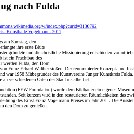
flug nach Fulda
commons.wikimedia.org/w/index.php?curid=3130792
reis. Kunsthalle Vogelmann. 2011
ugs am Samstag, den
rlangte ihre erste Blüte
ter gründete und die christliche Missionierung entschieden vorantrieb.
 ist ein Prachtbau des
 Wir werden Fulda, den Dom
 von Franz Erhard Walther stoßen. Der renommierter Konzept- und Inst
nd war 1958 Mitbegründer des Kunstvereins Junger Kunstkreis Fulda. Er
n verschiedenen Orten der Stadt installiert ist.
oundation (FEW Foundation) wurde dem Bildhauer ein eigenes Museum
entstanden. Seit kurzem wird in den restaurierten Räumlichkeiten das 
rleihung des Ernst-Franz-Vogelmann-Preises im Jahr 2011. Die Ausstell
 um den Dom zu genießen.