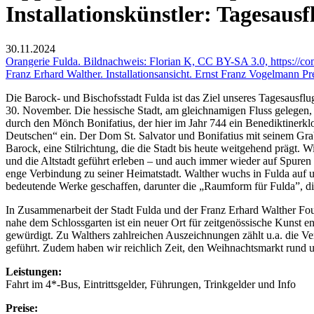
Installationskünstler: Tagesaus
30.11.2024
Orangerie Fulda. Bildnachweis: Florian K, CC BY-SA 3.0, https://
Franz Erhard Walther. Installationsansicht. Ernst Franz Vogelmann P
Die Barock- und Bischofsstadt Fulda ist das Ziel unseres Tagesausfl
30. November. Die hessische Stadt, am gleichnamigen Fluss gelegen, e
durch den Mönch Bonifatius, der hier im Jahr 744 ein Benediktinerklos
Deutschen“ ein. Der Dom St. Salvator und Bonifatius mit seinem Grab
Barock, eine Stilrichtung, die die Stadt bis heute weitgehend prägt.
und die Altstadt geführt erleben – und auch immer wieder auf Spuren
enge Verbindung zu seiner Heimatstadt. Walther wuchs in Fulda auf u
bedeutende Werke geschaffen, darunter die „Raumform für Fulda”, die a
In Zusammenarbeit der Stadt Fulda und der Franz Erhard Walther F
nahe dem Schlossgarten ist ein neuer Ort für zeitgenössische Kunst 
gewürdigt. Zu Walthers zahlreichen Auszeichnungen zählt u.a. die Ve
geführt. Zudem haben wir reichlich Zeit, den Weihnachtsmarkt rund
Leistungen
:
Fahrt im 4*-Bus, Eintrittsgelder, Führungen, Trinkgelder und Info
Preise: