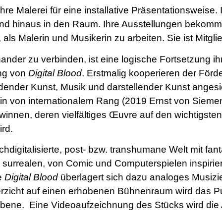
 ihre Malerei für eine installative Präsentationsweis
wand hinaus in den Raum. Ihre Ausstellungen bekom
s, als Malerin und Musikerin zu arbeiten. Sie ist Mit
ander zu verbinden, ist eine logische Fortsetzung ihr
ung von
Digital Blood
. Erstmalig kooperieren der Förd
ldender Kunst, Musik und darstellender Kunst angesi
n von internationalem Rang (2019 Ernst von Siemen
innen, deren vielfältiges Œuvre auf den wichtigsten
rd.
chdigitalisierte, post- bzw. transhumane Welt mit fa
surrealen, von Comic und Computerspielen inspiriert
te
Digital Blood
überlagert sich dazu analoges Musizie
rzicht auf einen erhobenen Bühnenraum wird das Pu
 Ebene. Eine Videoaufzeichnung des Stücks wird die