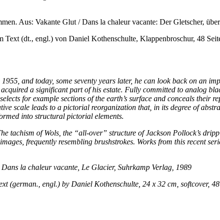
men. Aus: Vakante Glut / Dans la chaleur vacante: Der Gletscher, übe
m Text (dt., engl.) von Daniel Kothenschulte, Klappenbroschur, 48 Sei
1955, and today, some seventy years later, he can look back on an impr
uired a significant part of his estate. Fully committed to analog black
selects for example sections of the earth’s surface and conceals their r
ve scale leads to a pictorial reorganization that, in its degree of abst
ormed into structural pictorial elements.
 The tachism of Wols, the “all-over” structure of Jackson Pollock’s dri
 images, frequently resembling brushstrokes. Works from this recent series
: Dans la chaleur vacante, Le Glacier, Suhrkamp Verlag, 1989
ext (german., engl.) by Daniel Kothenschulte, 24 x 32 cm, softcover, 48