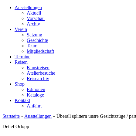
Ausstellungen
Aktuell
Vorschau
Archiv
Verein
Satzung
Geschichte
Team
Mitgliedschaft
Termine
Reisen
Kunstreisen
Atelierbesuche
Reisearchiv
Shop
Editionen
Kataloge
Kontakt
Anfahrt
Startseite
»
Ausstellungen
»
Überall splittern unsre Gesichtszüge / part
Detlef Orlopp