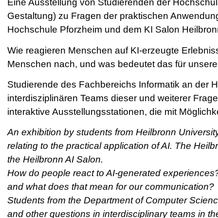
Eine Ausstellung von Studierenden der Hochschul
Gestaltung) zu Fragen der praktischen Anwendung v
Hochschule Pforzheim und dem KI Salon Heilbron
Wie reagieren Menschen auf KI-erzeugte Erlebni
Menschen nach, und was bedeutet das für unser
Studierende des Fachbereichs Informatik an der 
interdisziplinären Teams dieser und weiterer Frag
interaktive Ausstellungsstationen, die mit Möglic
An exhibition by students from Heilbronn Univers
relating to the practical application of AI. The Heil
the Heilbronn AI Salon.
How do people react to AI-generated experiences
and what does that mean for our communication?
Students from the Department of Computer Science
and other questions in interdisciplinary teams in th