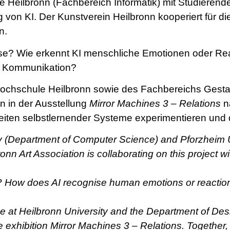
e Heilbronn (Fachbereich Informatik) mit Studieren
on KI. Der Kunstverein Heilbronn kooperiert für di
n.
sse? Wie erkennt KI menschliche Emotionen oder R
e Kommunikation?
Hochschule Heilbronn sowie des Fachbereichs Gesta
en in der Ausstellung
Mirror Machines 3 – Relations
n
hkeiten selbstlernender Systeme experimentieren und
ity (Department of Computer Science) and Pforzheim 
bronn Art Association is collaborating on this project
? How does AI recognise human emotions or reactio
 at Heilbronn University and the Department of Desi
e exhibition Mirror Machines 3 – Relations. Together, 